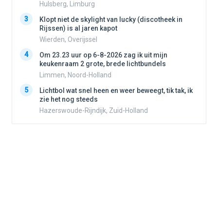
Hulsberg, Limburg
3
3
Klopt niet de skylight van lucky (discotheek in
Rijssen) is al jaren kapot
Wierden, Overijssel
4
4
Om 23.23 uur op 6-8-2026 zag ik uit mijn
keukenraam 2 grote, brede lichtbundels
Limmen, Noord-Holland
5
5
Lichtbol wat snel heen en weer beweegt, tik tak, ik
zie het nog steeds
Hazerswoude-Rijndijk, Zuid-Holland