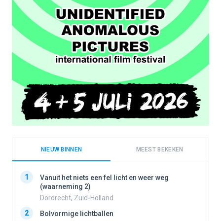
NIEUW BINNEN
MEEST BEKEKEN
1
1
Vanuit het niets een fel licht en weer weg
(waarneming 2)
Dordrecht, Zuid-Holland
2
2
Bolvormige lichtballen