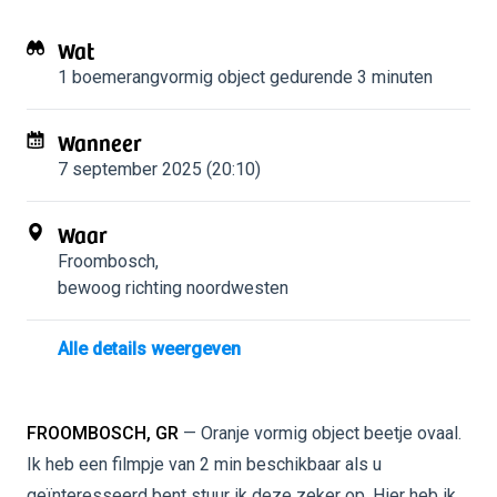
Wat
1 boemerangvormig object
gedurende 3 minuten
Wanneer
7 september 2025 (20:10)
Waar
Froombosch
,
bewoog richting noordwesten
Alle details weergeven
FROOMBOSCH, GR
— Oranje vormig object beetje ovaal.
Ik heb een filmpje van 2 min beschikbaar als u
geïnteresseerd bent stuur ik deze zeker op. Hier heb ik