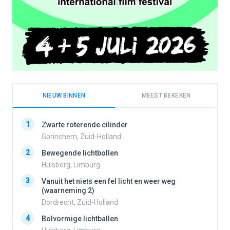
NIEUW BINNEN
MEEST BEKEKEN
1
1
Zwarte roterende cilinder
Gorinchem, Zuid-Holland
2
Bewegende lichtbollen
2
Hulsberg, Limburg
3
Vanuit het niets een fel licht en weer weg
3
(waarneming 2)
Dordrecht, Zuid-Holland
4
Bolvormige lichtballen
4