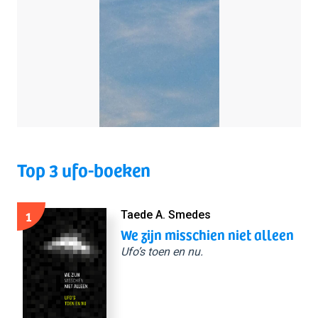
Top 3 ufo-boeken
1
Taede A. Smedes
We zijn misschien niet alleen
Ufo’s toen en nu.