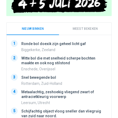
NIEUW BINNEN
MEEST BEKEKEN
1
1
Ronde bol doexik zijn geheel licht gaf
Biggekerke, Zeeland
2
Witte bol die met snelheid scherpe bochten
2
maakte en ook nog stilstond
Enschede, Overijssel
3
3
Snel bewegende bol
Rotterdam, Zuid-Holland
4
Metaalachtig, zeshoekig vliegend zwart of
4
antracietkleurig voorwerp
Leersum, Utrecht
5
5
Schijfachtig object vloog sneller dan vliegruig
van zuid naar noord.