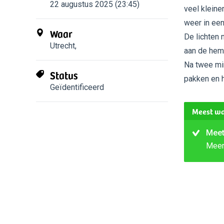
22 augustus 2025 (23:45)
veel kleine
weer in een
Waar
De lichten 
Utrecht
,
aan de heme
Na twee min
Status
pakken en h
Geïdentificeerd
Meest wa
Meet
Mee