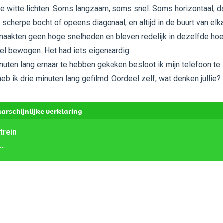
re witte lichten. Soms langzaam, soms snel. Soms horizontaal, d
 scherpe bocht of opeens diagonaal, en altijd in de buurt van elka
maakten geen hoge snelheden en bleven redelijk in dezelfde ho
l bewogen. Het had iets eigenaardig.
uten lang ernaar te hebben gekeken besloot ik mijn telefoon te
eb ik drie minuten lang gefilmd. Oordeel zelf, wat denken jullie?
arschijnlijke verklaring
trein
r…