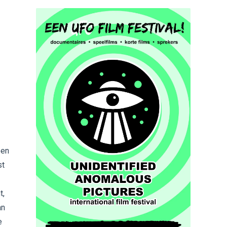
een
st
t,
an
e