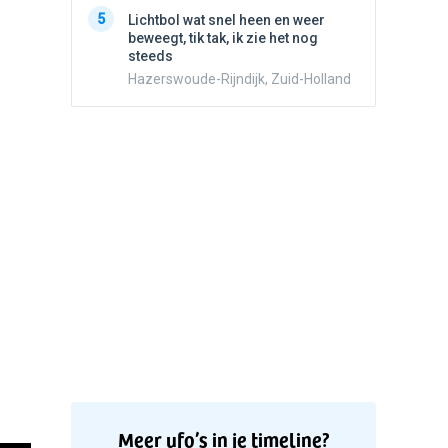
5
Stilstaa
5
Lichtbol wat snel heen en weer
bewolk
beweegt, tik tak, ik zie het nog
Nijmege
steeds
Hazerswoude-Rijndijk, Zuid-Holland
Meer ufo’s in je timeline?