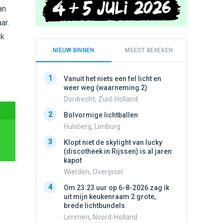
an
ar.
ek
NIEUW BINNEN
MEEST BEKEKEN
1
1
Vanuit het niets een fel licht en
Schijfa
weer weg (waarneming 2)
dan vli
noord.
Dordrecht, Zuid-Holland
Amster
2
Bolvormige lichtballen
2
Vliege
Hulsberg, Limburg
Made, 
3
Klopt niet de skylight van lucky
3
(discotheek in Rijssen) is al jaren
Draaien
kapot
na een 
verdwe
Wierden, Overijssel
Valken
4
Om 23.23 uur op 6-8-2026 zag ik
4
uit mijn keukenraam 2 grote,
Drie he
brede lichtbundels
Wierden
Limmen, Noord-Holland