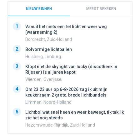
NIEUW BINNEN
MEEST BEKEKEN
1
1
Vanuit het niets een fel licht en weer weg
(waarneming 2)
Dordrecht, Zuid-Holland
2
2
Bolvormige lichtballen
Hulsberg, Limburg
3
3
Klopt niet de skylight van lucky (discotheek in
Rijssen) is al jaren kapot
Wierden, Overijssel
4
4
Om 23.23 uur op 6-8-2026 zag ik uit mijn
keukenraam 2 grote, brede lichtbundels
Limmen, Noord-Holland
5
5
Lichtbol wat snel heen en weer beweegt, tik tak, ik
zie het nog steeds
Hazerswoude-Rijndijk, Zuid-Holland