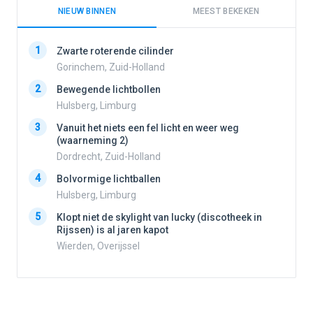
NIEUW BINNEN
MEEST BEKEKEN
1
1
Zwarte roterende cilinder
Gorinchem, Zuid-Holland
2
Bewegende lichtbollen
2
Hulsberg, Limburg
3
Vanuit het niets een fel licht en weer weg
3
(waarneming 2)
Dordrecht, Zuid-Holland
4
Bolvormige lichtballen
4
Hulsberg, Limburg
5
Klopt niet de skylight van lucky (discotheek in
Rijssen) is al jaren kapot
5
Wierden, Overijssel