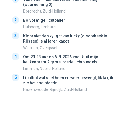
(waarneming 2)
Dordrecht, Zuid-Holland
2
2
Bolvormige lichtballen
Hulsberg, Limburg
3
3
Klopt niet de skylight van lucky (discotheek in
Rijssen) is al jaren kapot
Wierden, Overijssel
4
4
Om 23.23 uur op 6-8-2026 zag ik uit mijn
keukenraam 2 grote, brede lichtbundels
Limmen, Noord-Holland
5
5
Lichtbol wat snel heen en weer beweegt, tik tak, ik
zie het nog steeds
Hazerswoude-Rijndijk, Zuid-Holland