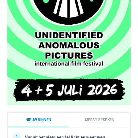
NIEUW BINNEN
MEEST BEKEKEN
1
1
Vanuit het niets een fel licht en weer weg