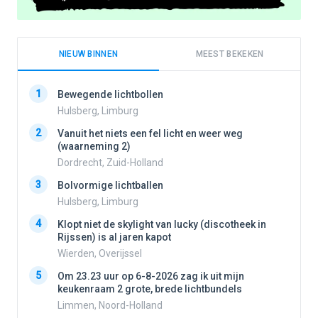
NIEUW BINNEN
MEEST BEKEKEN
1
1
Bewegende lichtbollen
Hulsberg, Limburg
2
Vanuit het niets een fel licht en weer weg
2
(waarneming 2)
Dordrecht, Zuid-Holland
3
3
Bolvormige lichtballen
Hulsberg, Limburg
4
4
Klopt niet de skylight van lucky (discotheek in
Rijssen) is al jaren kapot
Wierden, Overijssel
5
5
Om 23.23 uur op 6-8-2026 zag ik uit mijn
keukenraam 2 grote, brede lichtbundels
Limmen, Noord-Holland