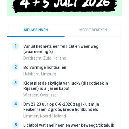
NIEUW BINNEN
MEEST BEKEKEN
1
1
Vanuit het niets een fel licht en weer weg
(waarneming 2)
Dordrecht, Zuid-Holland
2
2
Bolvormige lichtballen
Hulsberg, Limburg
3
3
Klopt niet de skylight van lucky (discotheek in
Rijssen) is al jaren kapot
Wierden, Overijssel
4
4
Om 23.23 uur op 6-8-2026 zag ik uit mijn
keukenraam 2 grote, brede lichtbundels
Limmen, Noord-Holland
5
5
Lichtbol wat snel heen en weer beweegt, tik tak, ik