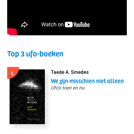
Top 3 ufo-boeken
1
Taede A. Smedes
We zijn misschien niet alleen
Ufo’s toen en nu.