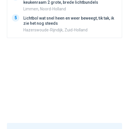
keukenraam 2 grote, brede lichtbundels
Limmen, Noord-Holland
5
5
Lichtbol wat snel heen en weer beweegt, tik tak, ik
zie het nog steeds
Hazerswoude-Rijndijk, Zuid-Holland