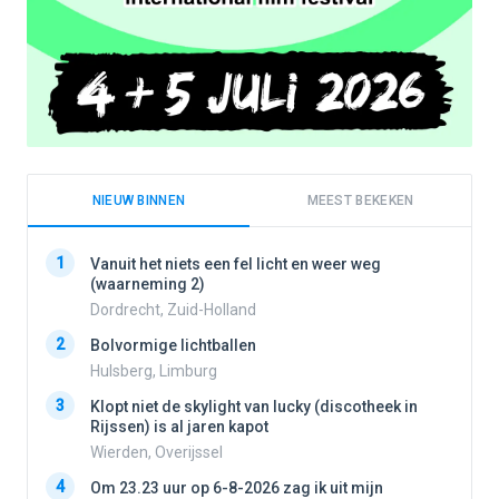
NIEUW BINNEN
MEEST BEKEKEN
1
1
Vanuit het niets een fel licht en weer weg
(waarneming 2)
Dordrecht, Zuid-Holland
2
2
Bolvormige lichtballen
Hulsberg, Limburg
3
3
Klopt niet de skylight van lucky (discotheek in
Rijssen) is al jaren kapot
Wierden, Overijssel
4
4
Om 23.23 uur op 6-8-2026 zag ik uit mijn