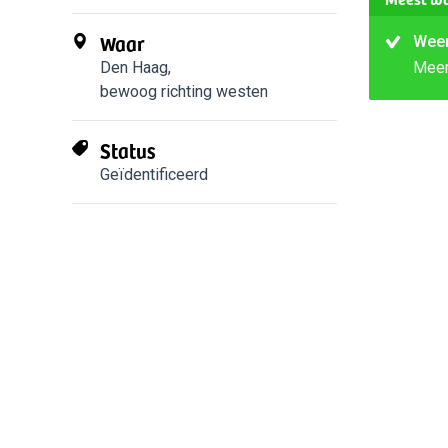
Waar
Weer
Den Haag
,
Mee
bewoog richting westen
Status
Geïdentificeerd