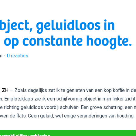
bject, geluidloos in
g op constante hoogte.
en
0
reacties
, ZH
— Zoals dagelijks zat ik te genieten van een kop koffie in d
. En plotsklaps zie ik een schijfvormig object in mijn linker zich
ke richting geluidloos voorbij schuiven. Een grove schatting, een
oven de flats. Geen geluid, wel enige veranderingen van houding.
arschijnlijke verklaring