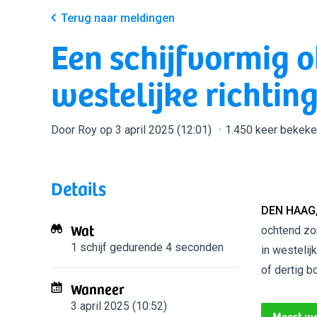
Terug naar meldingen
Een schijfvormig o
westelijke richtin
Door Roy op 3 april 2025 (12:01)
1.450 keer bekek
Details
DEN HAAG
Wat
ochtend zon
1 schijf
gedurende 4 seconden
in westelij
of dertig b
Wanneer
3 april 2025 (10:52)
Meest wa