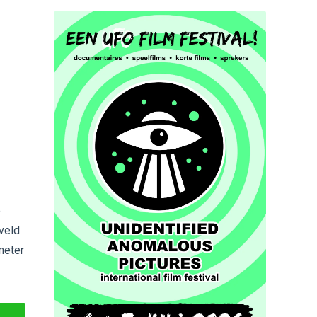
e
tveld
 meter