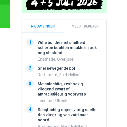
NIEUW BINNEN
MEEST BEKEKEN
1
1
Witte bol die met snelheid
Meldin
scherpe bochten maakte en ook
vliegen
nog stilstond
Ens, Fl
Enschede, Overijssel
2
Schijfa
2
Snel bewegende bol
dan vli
noord.
Rotterdam, Zuid-Holland
Amster
3
Metaalachtig, zeshoekig
3
vliegend zwart of
3 apach
antracietkleurig voorwerp
Ik en n
zwart o
Leersum, Utrecht
Assen, 
4
Schijfachtig object vloog sneller
4
dan vliegruig van zuid naar
Vliege
noord.
Made, 
Amsterdam, Noord-Holland