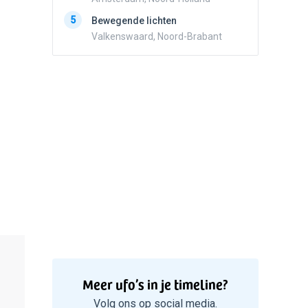
5
Zwart r
5
Bewegende lichten
met con
Valkenswaard, Noord-Brabant
Marknes
Meer ufo’s in je timeline?
Volg ons op social media.