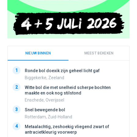
NIEUW BINNEN
MEEST BEKEKEN
1
1
Ronde bol doexik zijn geheel licht gaf
Biggekerke, Zeeland
2
Witte bol die met snelheid scherpe bochten
2
maakte en ook nog stilstond
Enschede, Overijssel
3
3
Snel bewegende bol
Rotterdam, Zuid-Holland
4
Metaalachtig, zeshoekig vliegend zwart of
4
antracietkleurig voorwerp