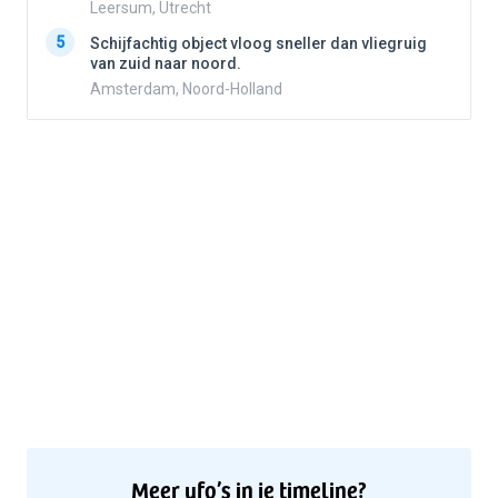
Leersum, Utrecht
5
5
Schijfachtig object vloog sneller dan vliegruig
van zuid naar noord.
Amsterdam, Noord-Holland
Meer ufo’s in je timeline?