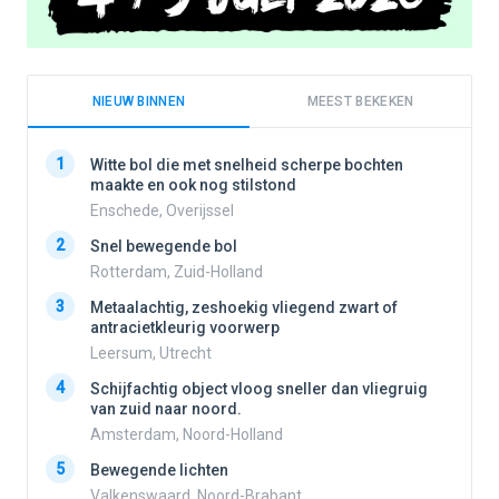
NIEUW BINNEN
MEEST BEKEKEN
1
1
Witte bol die met snelheid scherpe bochten
maakte en ook nog stilstond
Enschede, Overijssel
2
2
Snel bewegende bol
Rotterdam, Zuid-Holland
3
3
Metaalachtig, zeshoekig vliegend zwart of
antracietkleurig voorwerp
Leersum, Utrecht
4
4
Schijfachtig object vloog sneller dan vliegruig
van zuid naar noord.
Amsterdam, Noord-Holland
5
5
Bewegende lichten
Valkenswaard, Noord-Brabant