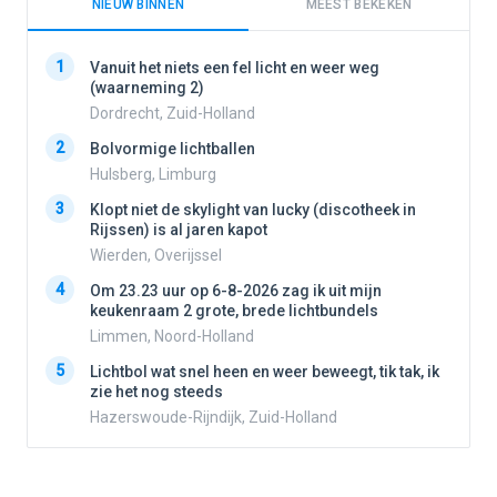
NIEUW BINNEN
MEEST BEKEKEN
1
1
Vanuit het niets een fel licht en weer weg
(waarneming 2)
Dordrecht, Zuid-Holland
2
2
Bolvormige lichtballen
Hulsberg, Limburg
3
3
Klopt niet de skylight van lucky (discotheek in
Rijssen) is al jaren kapot
Wierden, Overijssel
4
4
Om 23.23 uur op 6-8-2026 zag ik uit mijn
keukenraam 2 grote, brede lichtbundels
Limmen, Noord-Holland
5
5
Lichtbol wat snel heen en weer beweegt, tik tak, ik
zie het nog steeds
Hazerswoude-Rijndijk, Zuid-Holland