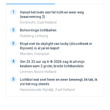
1
1
Vanuit het niets een fel licht en weer weg
(waarneming 2)
Dordrecht, Zuid-Holland
2
2
Bolvormige lichtballen
Hulsberg, Limburg
3
3
Klopt niet de skylight van lucky (discotheek in
Rijssen) is al jaren kapot
Wierden, Overijssel
4
4
Om 23.23 uur op 6-8-2026 zag ik uit mijn
keukenraam 2 grote, brede lichtbundels
Limmen, Noord-Holland
5
5
Lichtbol wat snel heen en weer beweegt, tik tak, ik
zie het nog steeds
Hazerswoude-Rijndijk, Zuid-Holland