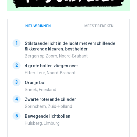
NIEUW BINNEN
MEEST BEKEKEN
1
1
Stilstaande licht in de lucht met verschillende
flikkerende kleuren. best helder
Bergen op Zoom, Noord-Brabant
2
2
4 grote bollen vliegen over
Etten-Leur, Noord-Brabant
3
Oranje bol
3
Sneek, Friesland
4
Zwarte roterende cilinder
4
Gorinchem, Zuid-Holland
5
Bewegende lichtbollen
Hulsberg, Limburg
5