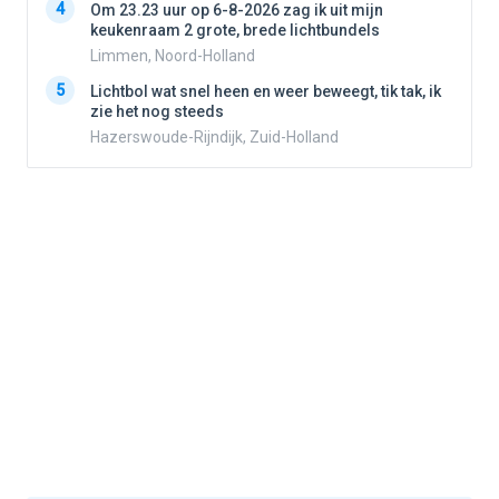
4
4
Om 23.23 uur op 6-8-2026 zag ik uit mijn
keukenraam 2 grote, brede lichtbundels
Limmen, Noord-Holland
5
5
Lichtbol wat snel heen en weer beweegt, tik tak, ik
zie het nog steeds
Hazerswoude-Rijndijk, Zuid-Holland