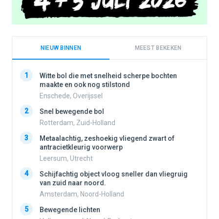
NIEUW BINNEN
MEEST BEKEKEN
1
1
Witte bol die met snelheid scherpe bochten
maakte en ook nog stilstond
Enschede, Overijssel
2
2
Snel bewegende bol
Rotterdam, Zuid-Holland
3
3
Metaalachtig, zeshoekig vliegend zwart of
antracietkleurig voorwerp
Leersum, Utrecht
4
4
Schijfachtig object vloog sneller dan vliegruig
van zuid naar noord.
Amsterdam, Noord-Holland
5
5
Bewegende lichten