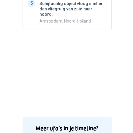
5
5
Schijfachtig object vloog sneller
Drie he
dan vliegruig van zuid naar
Wierden
noord.
Amsterdam, Noord-Holland
Meer ufo’s in je timeline?