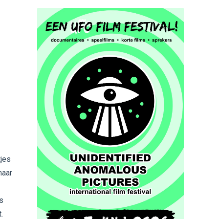
tjes
maar
as
.