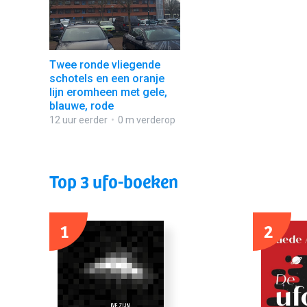
Twee ronde vliegende
schotels en een oranje
lijn eromheen met gele,
blauwe, rode
12 uur eerder
0 m verderop
Top 3 ufo-boeken
1
2