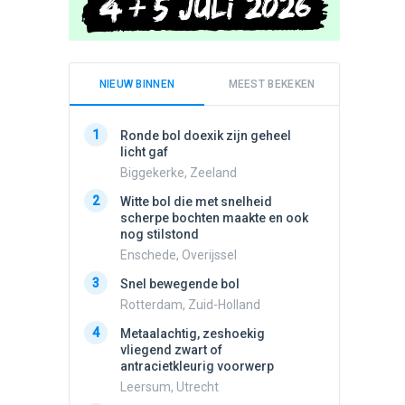
NIEUW BINNEN
MEEST BEKEKEN
1
1
Ronde bol doexik zijn geheel
Schijfa
licht gaf
dan vli
noord.
Biggekerke, Zeeland
Amster
2
Witte bol die met snelheid
2
scherpe bochten maakte en ook
Vliege
nog stilstond
Made, 
Enschede, Overijssel
3
Draaien
3
Snel bewegende bol
na een 
verdwe
Rotterdam, Zuid-Holland
Valken
4
Metaalachtig, zeshoekig
4
vliegend zwart of
Stilstaa
antracietkleurig voorwerp
bewolk
Leersum, Utrecht
Nijmege