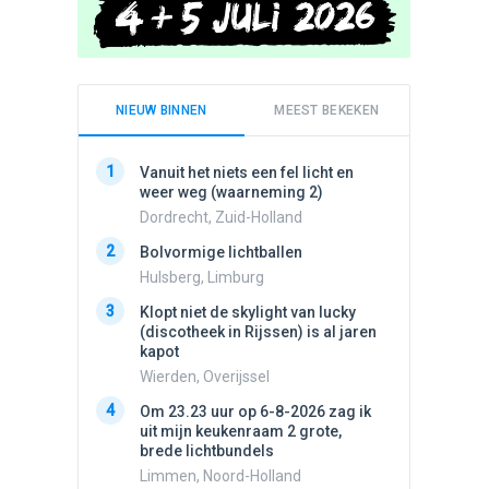
NIEUW BINNEN
MEEST BEKEKEN
1
1
Vanuit het niets een fel licht en
Schijfa
weer weg (waarneming 2)
dan vli
noord.
Dordrecht, Zuid-Holland
Amster
2
Bolvormige lichtballen
2
Vliege
Hulsberg, Limburg
Made, 
3
Klopt niet de skylight van lucky
3
(discotheek in Rijssen) is al jaren
Drie he
kapot
Wierden
Wierden, Overijssel
4
Draaien
4
Om 23.23 uur op 6-8-2026 zag ik
na een 
uit mijn keukenraam 2 grote,
verdwe
brede lichtbundels
Valken
Limmen, Noord-Holland