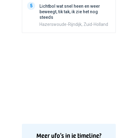
5
Witte bo
5
Lichtbol wat snel heen en weer
Valken
beweegt, tik tak, ik zie het nog
steeds
Hazerswoude-Rijndijk, Zuid-Holland
Meer ufo’s in je timeline?