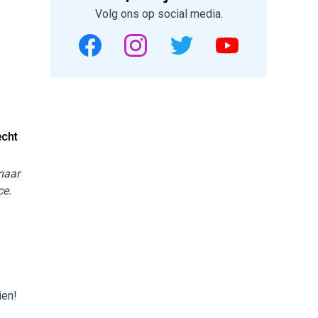
Volg ons op social media.
echt
 maar
ce.
ien!