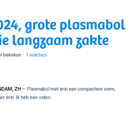
024, grote plasmabol
die langzaam zakte
er bekeken
1
reacties
NDAM, ZH
— Plasmabol met erin een compactere vorm,
er erin. Ik heb een video