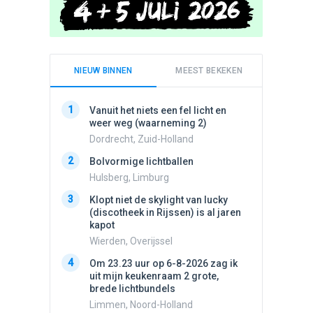
NIEUW BINNEN
MEEST BEKEKEN
1
1
Vanuit het niets een fel licht en
Schijfa
weer weg (waarneming 2)
dan vli
noord.
Dordrecht, Zuid-Holland
Amster
2
Bolvormige lichtballen
2
Vliege
Hulsberg, Limburg
Made, 
3
Klopt niet de skylight van lucky
3
(discotheek in Rijssen) is al jaren
Drie he
kapot
Wierden
Wierden, Overijssel
4
Draaien
4
Om 23.23 uur op 6-8-2026 zag ik
na een 
uit mijn keukenraam 2 grote,
verdwe
brede lichtbundels
Valken
Limmen, Noord-Holland