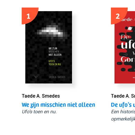
1
2
Taede A. Smedes
Taede A. 
We zijn misschien niet alleen
De ufo’s 
Ufo’s toen en nu.
Een histori
opmerkelijk