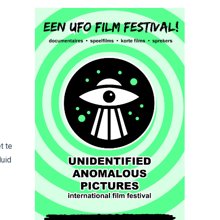
t te
luid