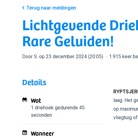
Terug naar meldingen
Lichtgevende Drie
Rare Geluiden!
Door S. op 23 december 2024 (20:05)
1.915 keer b
Details
RYPTSJERK
Wat
laag. Het g
1 driehoek
gedurende 45
op maximum 
seconden
vliegtuig o
Wanneer