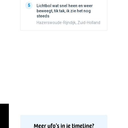
5
Witte bo
5
Lichtbol wat snel heen en weer
Valken
beweegt, tik tak, ik zie het nog
steeds
Hazerswoude-Rijndijk, Zuid-Holland
Meer ufo’s in je timeline?