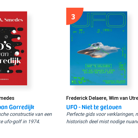
3
Smedes
Frederick Delaere, Wim van Utr
van Gorredijk
UFO - Niet te geloven
sche constructie van een
Perfecte gids voor verklaringen,
e ufo-golf in 1974.
historisch deel mist nodige nuan