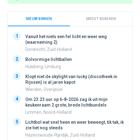
NIEUW BINNEN
MEEST BEKEKEN
1
1
Vanuit het niets een fel licht en weer weg
(waarneming 2)
Dordrecht, Zuid-Holland
2
2
Bolvormige lichtballen
Hulsberg, Limburg
3
3
Klopt niet de skylight van lucky (discotheek in
Rijssen) is al jaren kapot
Wierden, Overijssel
4
4
Om 23.23 uur op 6-8-2026 zag ik uit mijn
keukenraam 2 grote, brede lichtbundels
Limmen, Noord-Holland
5
5
Lichtbol wat snel heen en weer beweegt, tik tak, ik
zie het nog steeds
Hazerswoude-Rijndijk, Zuid-Holland