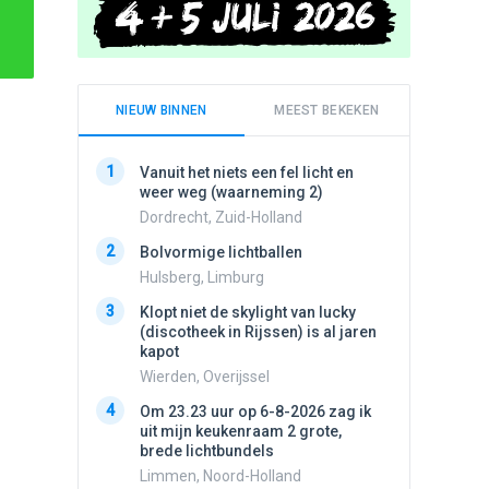
NIEUW BINNEN
MEEST BEKEKEN
1
1
Vanuit het niets een fel licht en
Schijfa
weer weg (waarneming 2)
dan vli
noord.
Dordrecht, Zuid-Holland
Amster
2
Bolvormige lichtballen
2
Vliege
Hulsberg, Limburg
Made, 
3
Klopt niet de skylight van lucky
3
(discotheek in Rijssen) is al jaren
Drie he
kapot
Wierden
Wierden, Overijssel
4
Draaien
4
Om 23.23 uur op 6-8-2026 zag ik
na een 
uit mijn keukenraam 2 grote,
verdwe
brede lichtbundels
Valken
Limmen, Noord-Holland