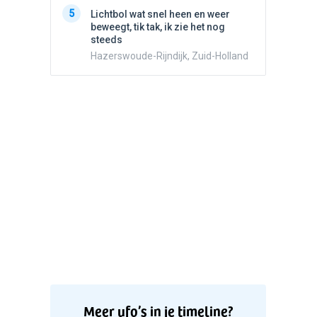
5
Witte bo
5
Lichtbol wat snel heen en weer
Valken
beweegt, tik tak, ik zie het nog
steeds
Hazerswoude-Rijndijk, Zuid-Holland
Meer ufo’s in je timeline?