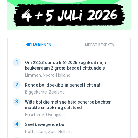
NIEUW BINNEN
MEEST BEKEKEN
1
1
Om 23.23 uur op 6-8-2026 zag ik uit mijn
keukenraam 2 grote, brede lichtbundels
Limmen, Noord-Holland
2
2
Ronde bol doexik zijn geheel licht gaf
Biggekerke, Zeeland
3
3
Witte bol die met snelheid scherpe bochten
maakte en ook nog stilstond
Enschede, Overijssel
4
4
Snel bewegende bol
Rotterdam, Zuid-Holland