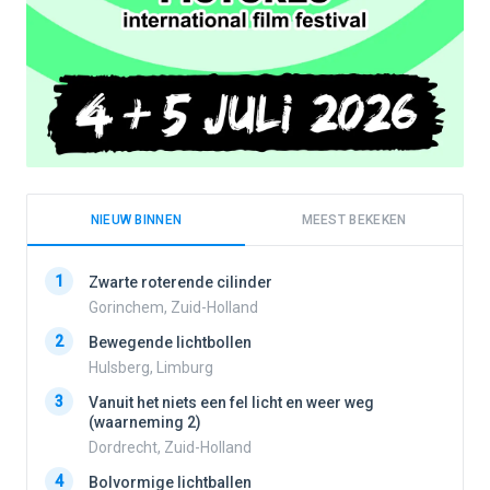
NIEUW BINNEN
MEEST BEKEKEN
1
1
Zwarte roterende cilinder
Gorinchem, Zuid-Holland
2
Bewegende lichtbollen
2
Hulsberg, Limburg
3
Vanuit het niets een fel licht en weer weg
3
(waarneming 2)
Dordrecht, Zuid-Holland
4
Bolvormige lichtballen