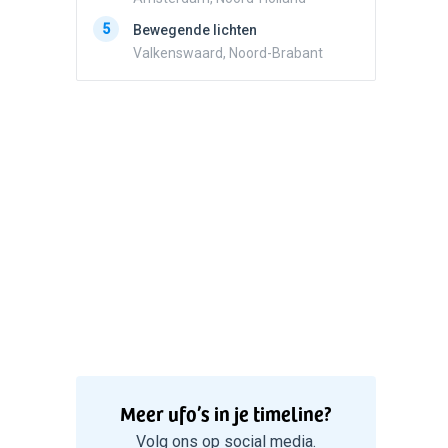
5
Zwart r
5
Bewegende lichten
met con
Valkenswaard, Noord-Brabant
Marknes
Meer ufo’s in je timeline?
Volg ons op social media.