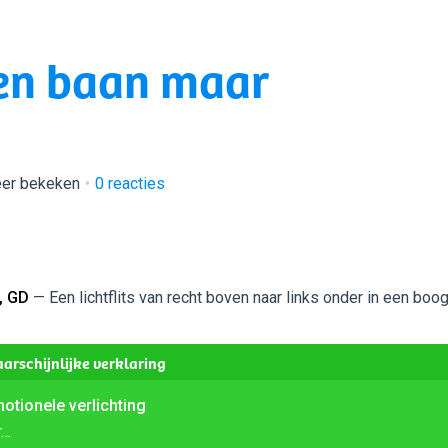
een baan maar
eer bekeken
0
reacties
, GD
— Een lichtflits van recht boven naar links onder in een boo
arschijnlijke verklaring
otionele verlichting
r…