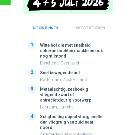
NIEUW BINNEN
MEEST BEKEKEN
1
1
Witte bol die met snelheid
Meldin
scherpe bochten maakte en ook
vliegen
nog stilstond
Ens, Fl
Enschede, Overijssel
2
Schijfa
2
Snel bewegende bol
dan vli
noord.
Rotterdam, Zuid-Holland
Amster
3
Metaalachtig, zeshoekig
3
vliegend zwart of
3 apach
antracietkleurig voorwerp
Ik en n
zwart o
Leersum, Utrecht
Assen, 
4
Schijfachtig object vloog sneller
4
dan vliegruig van zuid naar
Vliege
noord.
Made, 
Amsterdam, Noord-Holland