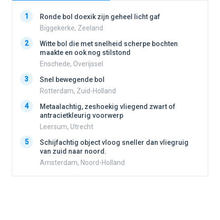
1
1
Ronde bol doexik zijn geheel licht gaf
Biggekerke, Zeeland
2
Witte bol die met snelheid scherpe bochten
2
maakte en ook nog stilstond
Enschede, Overijssel
3
3
Snel bewegende bol
Rotterdam, Zuid-Holland
4
Metaalachtig, zeshoekig vliegend zwart of
4
antracietkleurig voorwerp
Leersum, Utrecht
5
5
Schijfachtig object vloog sneller dan vliegruig
van zuid naar noord.
Amsterdam, Noord-Holland