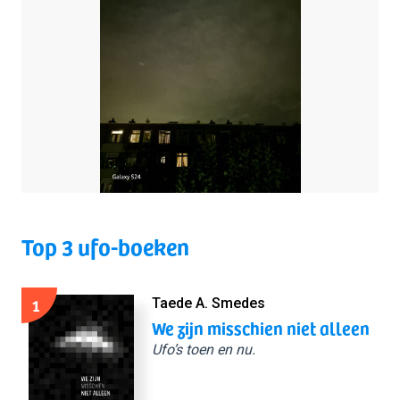
Top 3 ufo-boeken
1
Taede A. Smedes
We zijn misschien niet alleen
Ufo’s toen en nu.