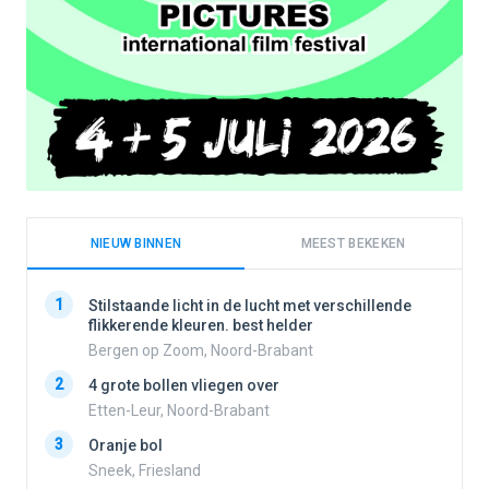
NIEUW BINNEN
MEEST BEKEKEN
1
1
Stilstaande licht in de lucht met verschillende
flikkerende kleuren. best helder
Bergen op Zoom, Noord-Brabant
2
2
4 grote bollen vliegen over
Etten-Leur, Noord-Brabant
3
Oranje bol
3
Sneek, Friesland