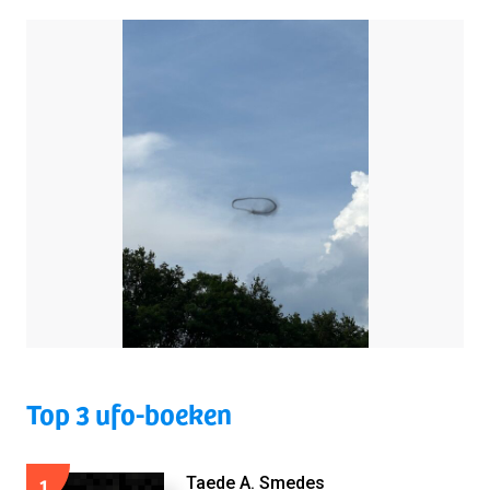
Top 3 ufo-boeken
1
Taede A. Smedes