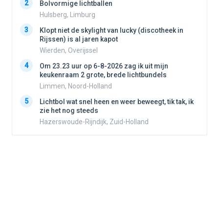
2
2
Bolvormige lichtballen
Hulsberg, Limburg
3
3
Klopt niet de skylight van lucky (discotheek in
Rijssen) is al jaren kapot
Wierden, Overijssel
4
4
Om 23.23 uur op 6-8-2026 zag ik uit mijn
keukenraam 2 grote, brede lichtbundels
Limmen, Noord-Holland
5
5
Lichtbol wat snel heen en weer beweegt, tik tak, ik
zie het nog steeds
Hazerswoude-Rijndijk, Zuid-Holland