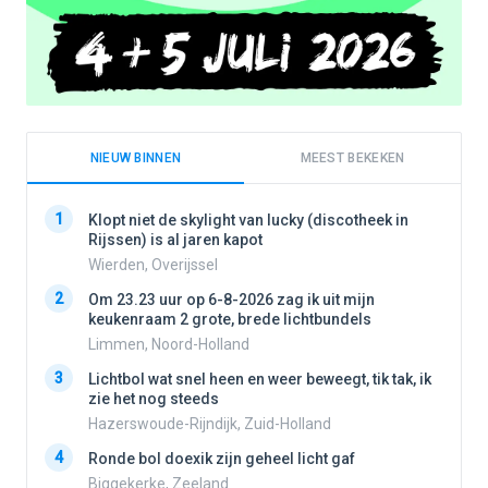
NIEUW BINNEN
MEEST BEKEKEN
1
1
Klopt niet de skylight van lucky (discotheek in
Rijssen) is al jaren kapot
Wierden, Overijssel
2
2
Om 23.23 uur op 6-8-2026 zag ik uit mijn
keukenraam 2 grote, brede lichtbundels
Limmen, Noord-Holland
3
3
Lichtbol wat snel heen en weer beweegt, tik tak, ik
zie het nog steeds
Hazerswoude-Rijndijk, Zuid-Holland
4
4
Ronde bol doexik zijn geheel licht gaf
Biggekerke, Zeeland