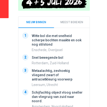
NIEUW BINNEN
MEEST BEKEKEN
1
1
Witte bol die met snelheid
Schijfa
scherpe bochten maakte en ook
dan vli
nog stilstond
noord.
Enschede, Overijssel
Amster
2
2
Snel bewegende bol
Meldin
vliegen
Rotterdam, Zuid-Holland
Ens, Fl
3
Metaalachtig, zeshoekig
3
vliegend zwart of
3 apach
antracietkleurig voorwerp
Ik en n
zwart o
Leersum, Utrecht
Assen, 
4
Schijfachtig object vloog sneller
4
dan vliegruig van zuid naar
Vliege
noord.
Made, 
Amsterdam, Noord-Holland