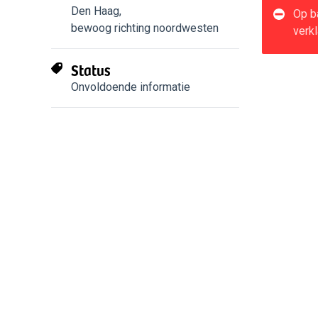
Den Haag
,
Op b
bewoog richting noordwesten
verkl
Status
Onvoldoende informatie