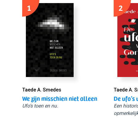
1
2
Taede A. Smedes
Taede A. 
We zijn misschien niet alleen
De ufo’s 
Ufo’s toen en nu.
Een histori
opmerkelijk