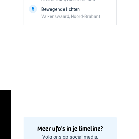
5
Zwart r
5
Bewegende lichten
met con
Valkenswaard, Noord-Brabant
Marknes
Meer ufo’s in je timeline?
Volg ons op social media.