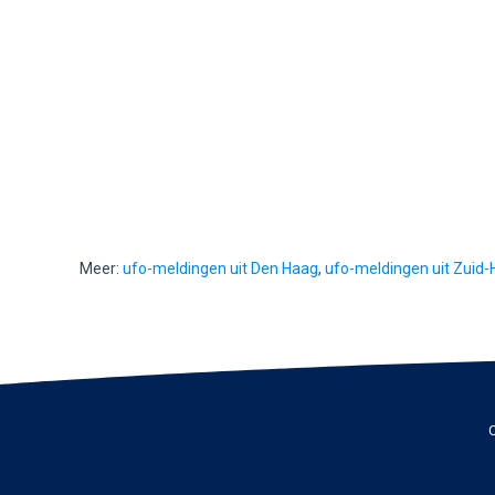
Meer:
ufo-meldingen uit Den Haag
,
ufo-meldingen uit Zuid-
C