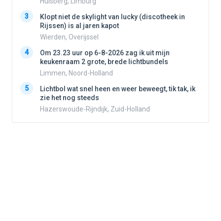
Hulsberg, Limburg
3
3
Klopt niet de skylight van lucky (discotheek in
Rijssen) is al jaren kapot
Wierden, Overijssel
4
4
Om 23.23 uur op 6-8-2026 zag ik uit mijn
keukenraam 2 grote, brede lichtbundels
Limmen, Noord-Holland
5
5
Lichtbol wat snel heen en weer beweegt, tik tak, ik
zie het nog steeds
Hazerswoude-Rijndijk, Zuid-Holland