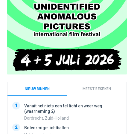
NIEUW BINNEN
MEEST BEKEKEN
1
1
Vanuit het niets een fel licht en weer weg
(waarneming 2)
Dordrecht, Zuid-Holland
2
2
Bolvormige lichtballen