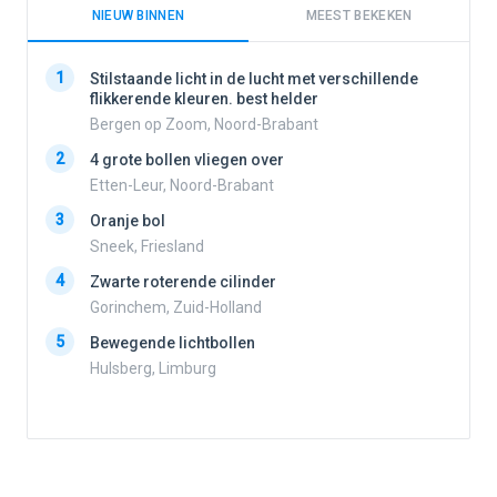
NIEUW BINNEN
MEEST BEKEKEN
1
1
Stilstaande licht in de lucht met verschillende
flikkerende kleuren. best helder
Bergen op Zoom, Noord-Brabant
2
2
4 grote bollen vliegen over
Etten-Leur, Noord-Brabant
3
Oranje bol
3
Sneek, Friesland
4
Zwarte roterende cilinder
4
Gorinchem, Zuid-Holland
5
Bewegende lichtbollen
Hulsberg, Limburg
5