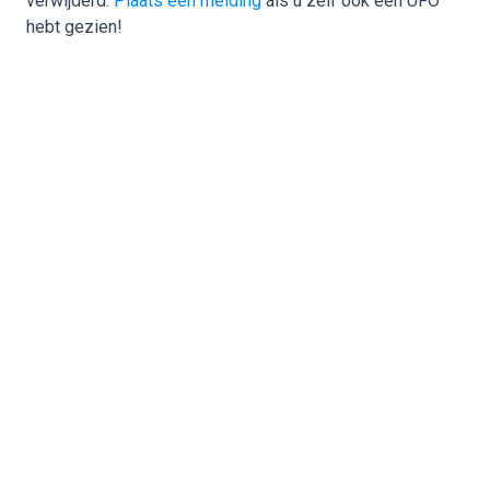
verwijderd.
Plaats een melding
als u zelf ook een UFO
hebt gezien!