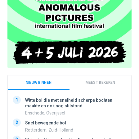
NIEUW BINNEN
MEEST BEKEKEN
1
1
Witte bol die met snelheid scherpe bochten
maakte en ook nog stilstond
Enschede, Overijssel
2
2
Snel bewegende bol
Rotterdam, Zuid-Holland