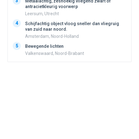
3
3
Metaalachtig, zeshoekig vliegend zwart of
antracietkleurig voorwerp
Leersum, Utrecht
4
4
Schijfachtig object vloog sneller dan vliegruig
van zuid naar noord.
Amsterdam, Noord-Holland
5
5
Bewegende lichten
Valkenswaard, Noord-Brabant