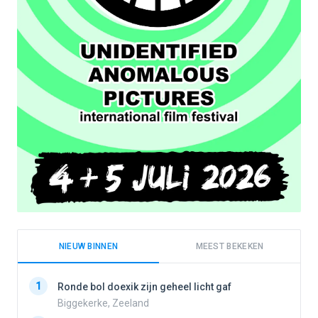
NIEUW BINNEN
MEEST BEKEKEN
1
1
Ronde bol doexik zijn geheel licht gaf
Biggekerke, Zeeland