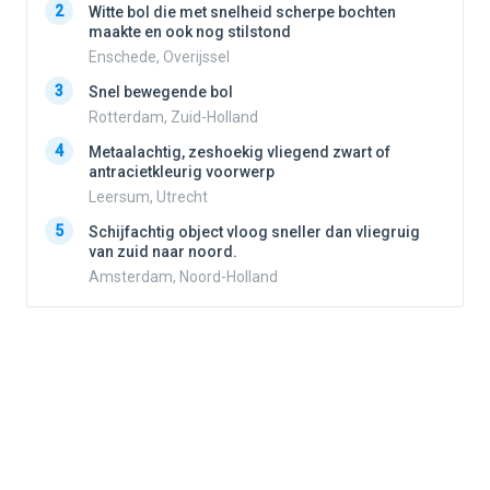
2
Witte bol die met snelheid scherpe bochten
2
maakte en ook nog stilstond
Enschede, Overijssel
3
3
Snel bewegende bol
Rotterdam, Zuid-Holland
4
Metaalachtig, zeshoekig vliegend zwart of
4
antracietkleurig voorwerp
Leersum, Utrecht
5
5
Schijfachtig object vloog sneller dan vliegruig
van zuid naar noord.
Amsterdam, Noord-Holland