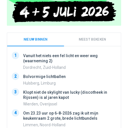
NIEUW BINNEN
MEEST BEKEKEN
1
1
Vanuit het niets een fel licht en weer weg
(waarneming 2)
Dordrecht, Zuid-Holland
2
2
Bolvormige lichtballen
Hulsberg, Limburg
3
3
Klopt niet de skylight van lucky (discotheek in
Rijssen) is al jaren kapot
Wierden, Overijssel
4
4
Om 23.23 uur op 6-8-2026 zag ik uit mijn
keukenraam 2 grote, brede lichtbundels
Limmen, Noord-Holland