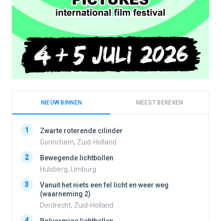
NIEUW BINNEN
MEEST BEKEKEN
1
1
Zwarte roterende cilinder
Gorinchem, Zuid-Holland
2
Bewegende lichtbollen
2
Hulsberg, Limburg
3
Vanuit het niets een fel licht en weer weg
3
(waarneming 2)
Dordrecht, Zuid-Holland
4