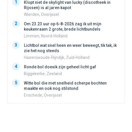
1
1
Klopt niet de skylight van lucky (discotheek in
Rijssen) is al jaren kapot
Wierden, Overijssel
2
2
Om 23.23 uur op 6-8-2026 zag ik uit mijn
keukenraam 2 grote, brede lichtbundels
Limmen, Noord-Holland
3
3
Lichtbol wat snel heen en weer beweegt, tik tak, ik
zie het nog steeds
Hazerswoude-Rijndijk, Zuid-Holland
4
4
Ronde bol doexik zijn geheel licht gaf
Biggekerke, Zeeland
5
5
Witte bol die met snelheid scherpe bochten
maakte en ook nog stilstond
Enschede, Overijssel