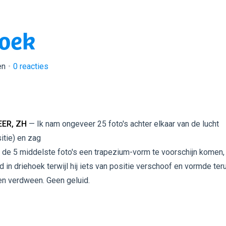
hoek
en
0
reacties
ER, ZH
— Ik nam ongeveer 25 foto's achter elkaar van de lucht
itie) en zag
p de 5 middelste foto's een trapezium-vorm te voorschijn komen,
 in driehoek terwijl hij iets van positie verschoof en vormde teru
en verdween. Geen geluid.