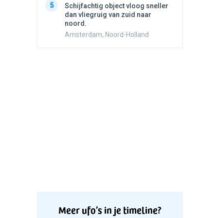
5
5
Schijfachtig object vloog sneller
Drie he
dan vliegruig van zuid naar
Wierden
noord.
Amsterdam, Noord-Holland
Meer ufo’s in je timeline?