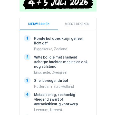
NIEUW BINNEN
MEEST BEKEKEN
1
1
Ronde bol doexik zijn geheel
Schijfa
licht gaf
dan vli
noord.
Biggekerke, Zeeland
Amster
2
Witte bol die met snelheid
2
scherpe bochten maakte en ook
Vliege
nog stilstond
Made, 
Enschede, Overijssel
3
Draaien
3
Snel bewegende bol
na een 
verdwe
Rotterdam, Zuid-Holland
Valken
4
Metaalachtig, zeshoekig
4
vliegend zwart of
Stilstaa
antracietkleurig voorwerp
bewolk
Leersum, Utrecht
Nijmege