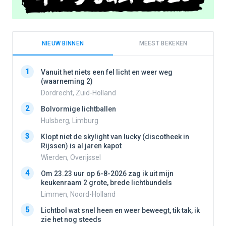
NIEUW BINNEN
MEEST BEKEKEN
1
1
Vanuit het niets een fel licht en weer weg
(waarneming 2)
Dordrecht, Zuid-Holland
2
2
Bolvormige lichtballen
Hulsberg, Limburg
3
3
Klopt niet de skylight van lucky (discotheek in
Rijssen) is al jaren kapot
Wierden, Overijssel
4
4
Om 23.23 uur op 6-8-2026 zag ik uit mijn
keukenraam 2 grote, brede lichtbundels
Limmen, Noord-Holland
5
5
Lichtbol wat snel heen en weer beweegt, tik tak, ik
zie het nog steeds