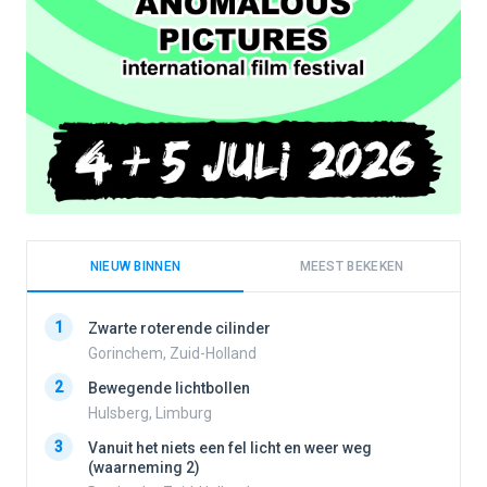
NIEUW BINNEN
MEEST BEKEKEN
1
1
Zwarte roterende cilinder
Gorinchem, Zuid-Holland
2
Bewegende lichtbollen
2
Hulsberg, Limburg
3
Vanuit het niets een fel licht en weer weg
3
(waarneming 2)