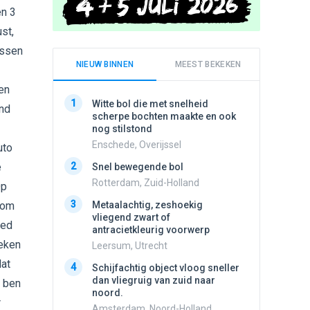
en 3
st,
ussen
NIEUW BINNEN
MEEST BEKEKEN
en
1
1
Witte bol die met snelheid
Meldin
and
scherpe bochten maakte en ook
vliegen
nog stilstond
Ens, Fl
Enschede, Overijssel
uto
2
3 apach
e
2
Snel bewegende bol
Ik en n
zwart o
Rotterdam, Zuid-Holland
Op
Assen, 
3
 om
Metaalachtig, zeshoekig
3
vliegend zwart of
Schijfa
oed
antracietkleurig voorwerp
dan vli
noord.
keken
Leersum, Utrecht
Amster
dat
4
Schijfachtig object vloog sneller
4
dan vliegruig van zuid naar
Vliege
g ben
noord.
Made, 
r
Amsterdam, Noord-Holland