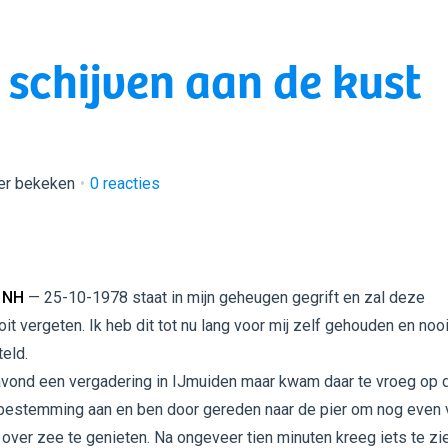
 schijven aan de kust
er bekeken
0
reacties
 NH
— 25-10-1978 staat in mijn geheugen gegrift en zal deze
oit vergeten. Ik heb dit tot nu lang voor mij zelf gehouden en noo
eld.
 avond een vergadering in IJmuiden maar kwam daar te vroeg op 
 bestemming aan en ben door gereden naar de pier om nog even 
t over zee te genieten. Na ongeveer tien minuten kreeg iets te zi