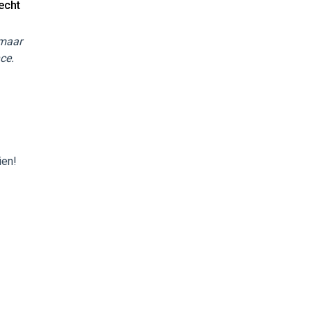
echt
 maar
ce.
ien!