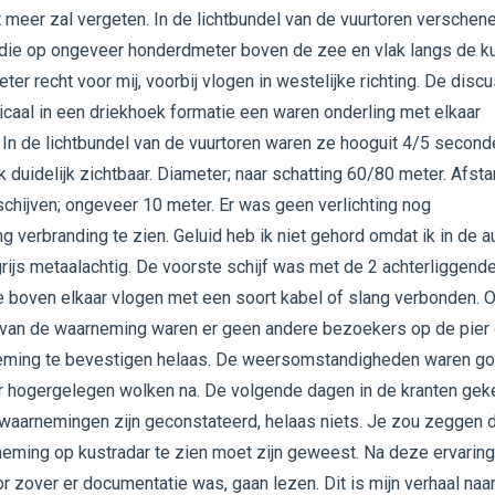
t meer zal vergeten. In de lichtbundel van de vuurtoren verschen
die op ongeveer honderdmeter boven de zee en vlak langs de ku
er recht voor mij, voorbij vlogen in westelijke richting. De disc
icaal in een driekhoek formatie een waren onderling met elkaar
 In de lichtbundel van de vuurtoren waren ze hooguit 4/5 second
jk duidelijk zichtbaar. Diameter; naar schatting 60/80 meter. Afst
chijven; ongeveer 10 meter. Er was geen verlichting nog
g verbranding te zien. Geluid heb ik niet gehord omdat ik in de a
 grijs metaalachtig. De voorste schijf was met de 2 achterliggend
ie boven elkaar vlogen met een soort kabel of slang verbonden. 
ip van de waarneming waren er geen andere bezoekers op de pier
eming te bevestigen helaas. De weersomstandigheden waren g
r hogergelegen wolken na. De volgende dagen in de kranten ge
 waarnemingen zijn geconstateerd, helaas niets. Je zou zeggen 
eming op kustradar te zien moet zijn geweest. Na deze ervarin
oor zover er documentatie was, gaan lezen. Dit is mijn verhaal naa