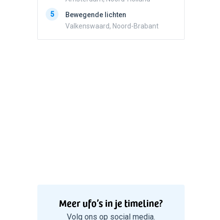
5
Zwart r
5
Bewegende lichten
met con
Valkenswaard, Noord-Brabant
Marknes
Meer ufo’s in je timeline?
Volg ons op social media.