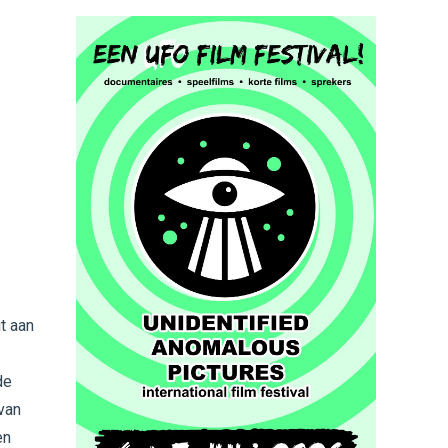
it aan
de
van
en