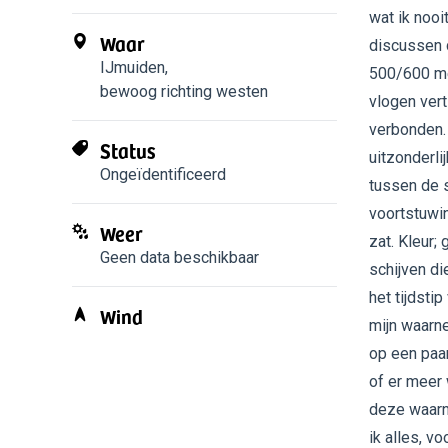
wat ik nooi
Waar
discussen 
IJmuiden
,
500/600 met
bewoog richting westen
vlogen vert
verbonden.
Status
uitzonderli
Ongeïdentificeerd
tussen de s
voortstuwin
Weer
zat. Kleur;
Geen data beschikbaar
schijven d
het tijdst
Wind
mijn waarn
op een paa
of er meer
deze waarn
ik alles, v