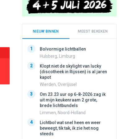
NIEUW BINNEN
MEEST BEKEKEN
1
1
Bolvormige lichtballen
Schijfa
dan vli
Hulsberg, Limburg
noord.
2
Klopt niet de skylight van lucky
Amster
(discotheek in Rijssen) is al jaren
2
kapot
Vliege
Wierden, Overijssel
Made, 
3
3
Om 23.23 uur op 6-8-2026 zag ik
Draaien
uit mijn keukenraam 2 grote,
na een 
brede lichtbundels
verdwe
Limmen, Noord-Holland
Valken
4
4
Lichtbol wat snel heen en weer
Drie he
beweegt, tik tak, ik zie het nog
Wierden
steeds