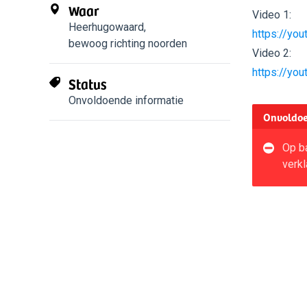
Waar
Video 1:
Heerhugowaard
,
https://yo
bewoog richting noorden
Video 2:
https://yo
Status
Onvoldoende informatie
Onvoldoe
Op ba
verkl