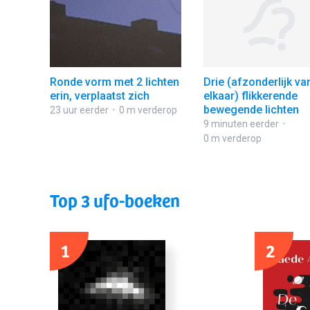
Ronde vorm met 2 lichten
Drie (afzonderlijk va
erin, verplaatst zich
elkaar) flikkerende
bewegende lichten
23 uur eerder
0 m verderop
9 minuten eerder
0 m verderop
Top 3 ufo-boeken
1
2