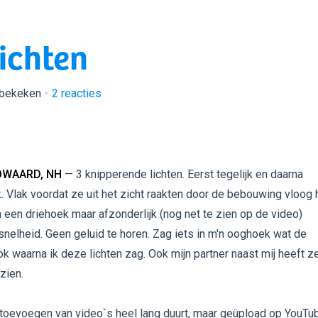
ichten
 bekeken
2
reacties
WAARD, NH
— 3 knipperende lichten. Eerst tegelijk en daarna
k. Vlak voordat ze uit het zicht raakten door de bebouwing vloog 
n een driehoek maar afzonderlijk (nog net te zien op de video)
elheid. Geen geluid te horen. Zag iets in m'n ooghoek wat de
ok waarna ik deze lichten zag. Ook mijn partner naast mij heeft z
zien.
toevoegen van video`s heel lang duurt, maar geüpload op YouTu