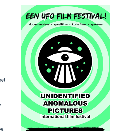
het
e
be: