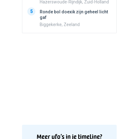
5
Stilstaa
Hazerswoude-Rijndijk, Zuid-Holland
bewolk
5
Ronde bol doexik zijn geheel licht
Nijmege
gaf
Biggekerke, Zeeland
Meer ufo’s in je timeline?