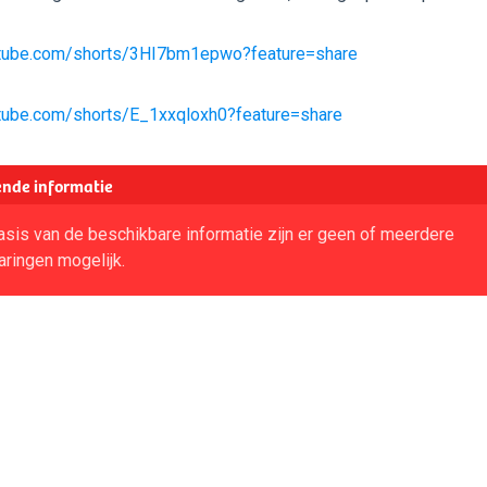
utube.com/shorts/3HI7bm1epwo?feature=share
utube.com/shorts/E_1xxqloxh0?feature=share
nde informatie
sis van de beschikbare informatie zijn er geen of meerdere
aringen mogelijk.