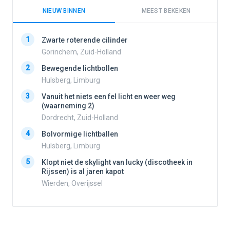
NIEUW BINNEN
MEEST BEKEKEN
1
1
Zwarte roterende cilinder
Gorinchem, Zuid-Holland
2
Bewegende lichtbollen
2
Hulsberg, Limburg
3
Vanuit het niets een fel licht en weer weg
3
(waarneming 2)
Dordrecht, Zuid-Holland
4
Bolvormige lichtballen
4
Hulsberg, Limburg
5
Klopt niet de skylight van lucky (discotheek in
Rijssen) is al jaren kapot
5
Wierden, Overijssel