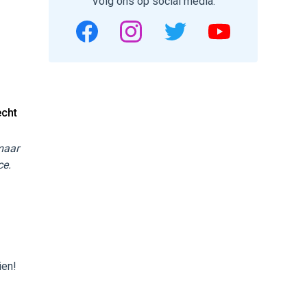
Volg ons op social media.
echt
 maar
ce.
ien!