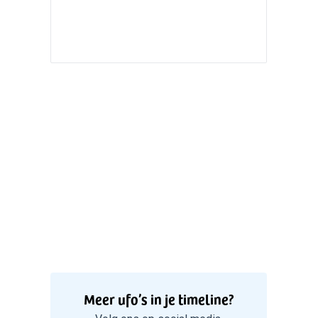
Valken
5
Witte bo
Valken
Meer ufo’s in je timeline?