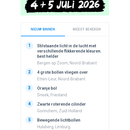
NIEUW BINNEN
MEEST BEKEKEN
1
1
Stilstaande licht in de lucht met
Schijfa
verschillende flikkerende kleuren.
dan vli
best helder
noord.
Bergen op Zoom, Noord-Brabant
Amster
2
2
4 grote bollen vliegen over
Lichtbo
beweegt,
Etten-Leur, Noord-Brabant
steeds
3
Oranje bol
Hazersw
Sneek, Friesland
3
Drie he
4
Zwarte roterende cilinder
Wierden
Gorinchem, Zuid-Holland
4
Draaien
5
na een 
Bewegende lichtbollen
verdwe
Hulsberg, Limburg