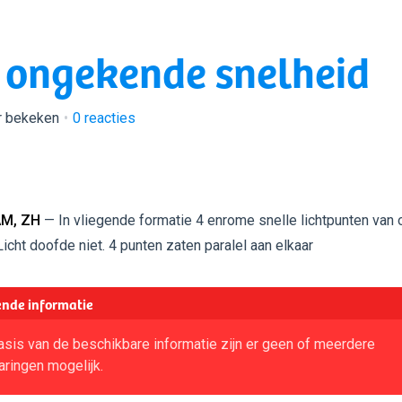
t ongekende snelheid
r bekeken
0
reacties
M, ZH
— In vliegende formatie 4 enrome snelle lichtpunten van 
Licht doofde niet. 4 punten zaten paralel aan elkaar
nde informatie
sis van de beschikbare informatie zijn er geen of meerdere
aringen mogelijk.