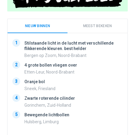
NIEUW BINNEN
MEEST BEKEKEN
1
1
Stilstaande licht in de lucht met verschillende
flikkerende kleuren. best helder
Bergen op Zoom, Noord-Brabant
2
2
4 grote bollen vliegen over
Etten-Leur, Noord-Brabant
3
Oranje bol
3
Sneek, Friesland
4
Zwarte roterende cilinder
4
Gorinchem, Zuid-Holland
5
Bewegende lichtbollen
Hulsberg, Limburg
5