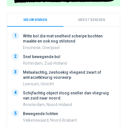
NIEUW BINNEN
MEEST BEKEKEN
1
1
Witte bol die met snelheid scherpe bochten
maakte en ook nog stilstond
Enschede, Overijssel
2
2
Snel bewegende bol
Rotterdam, Zuid-Holland
3
3
Metaalachtig, zeshoekig vliegend zwart of
antracietkleurig voorwerp
Leersum, Utrecht
4
4
Schijfachtig object vloog sneller dan vliegruig
van zuid naar noord.
Amsterdam, Noord-Holland
5
5
Bewegende lichten
Valkenswaard, Noord-Brabant