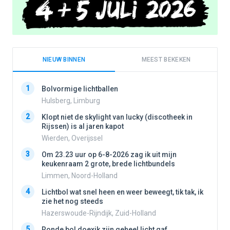
NIEUW BINNEN
MEEST BEKEKEN
1
1
Bolvormige lichtballen
Hulsberg, Limburg
2
Klopt niet de skylight van lucky (discotheek in
2
Rijssen) is al jaren kapot
Wierden, Overijssel
3
3
Om 23.23 uur op 6-8-2026 zag ik uit mijn
keukenraam 2 grote, brede lichtbundels
Limmen, Noord-Holland
4
4
Lichtbol wat snel heen en weer beweegt, tik tak, ik
zie het nog steeds
Hazerswoude-Rijndijk, Zuid-Holland
5
5
Ronde bol doexik zijn geheel licht gaf