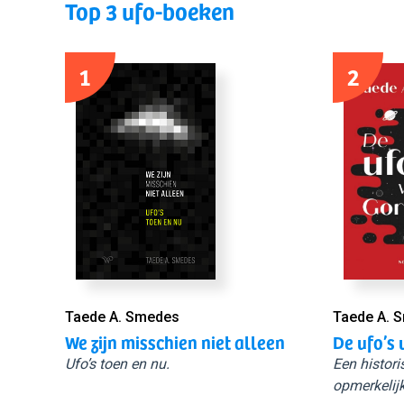
Top 3 ufo-boeken
1
2
Taede A. Smedes
Taede A. 
We zijn misschien niet alleen
De ufo’s 
Ufo’s toen en nu.
Een histori
opmerkelijk