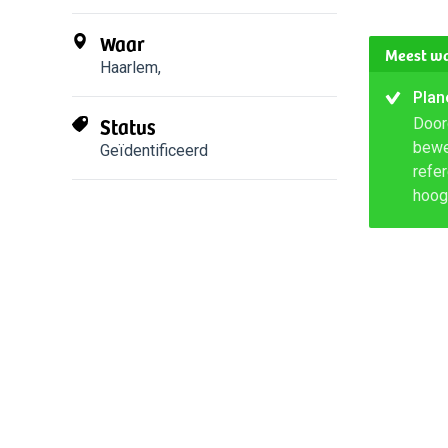
Waar
Meest wa
Haarlem
,
Plan
Status
Door
bewe
Geïdentificeerd
refe
hoog