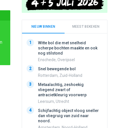
NIEUW BINNEN
MEEST BEKEKEN
en
1
1
Witte bol die met snelheid
Schijfa
scherpe bochten maakte en ook
dan vli
nog stilstond
noord.
Enschede, Overijssel
Amster
2
2
Snel bewegende bol
Meldin
vliegen
Rotterdam, Zuid-Holland
Ens, Fl
3
Metaalachtig, zeshoekig
3
vliegend zwart of
3 apach
antracietkleurig voorwerp
Ik en n
zwart o
Leersum, Utrecht
Assen, 
4
Schijfachtig object vloog sneller
4
dan vliegruig van zuid naar
Vliege
noord.
Made, 
Amsterdam, Noord-Holland