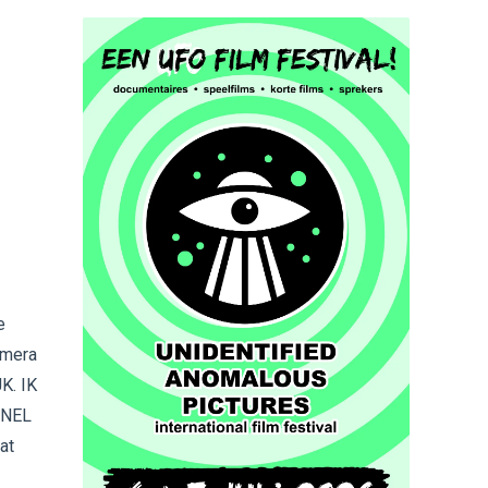
e
amera
K. IK
SNEL
at