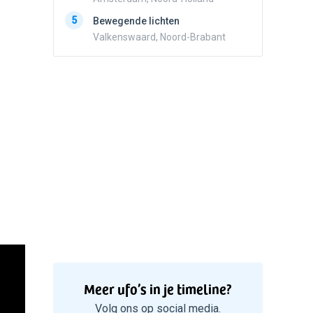
5
Zwart r
5
Bewegende lichten
met con
Valkenswaard, Noord-Brabant
Marknes
Meer ufo’s in je timeline?
Volg ons op social media.