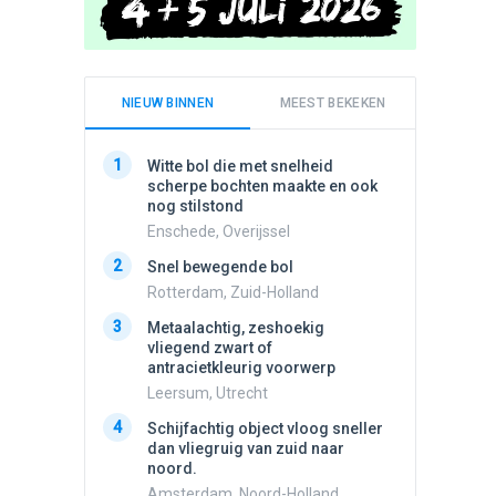
NIEUW BINNEN
MEEST BEKEKEN
1
1
Witte bol die met snelheid
Meldin
scherpe bochten maakte en ook
vliegen
nog stilstond
Ens, Fl
Enschede, Overijssel
2
Schijfa
2
Snel bewegende bol
dan vli
noord.
Rotterdam, Zuid-Holland
Amster
3
Metaalachtig, zeshoekig
3
vliegend zwart of
3 apach
antracietkleurig voorwerp
Ik en n
zwart o
Leersum, Utrecht
Assen, 
4
Schijfachtig object vloog sneller
4
dan vliegruig van zuid naar
Vliege
noord.
Made, 
Amsterdam, Noord-Holland