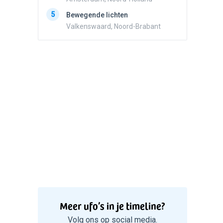
5
Zwart r
5
Bewegende lichten
met con
Valkenswaard, Noord-Brabant
Marknes
Meer ufo’s in je timeline?
Volg ons op social media.